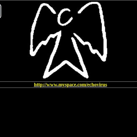
ay
deo
http://www.myspace.com/echovirus